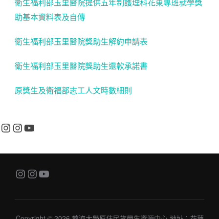
衛生福利部玉里醫院提供五年制護理科花東專班就學獎
助基本資料表及自傳
衛生福利部玉里醫院獎助生解約申請表
衛生福利部玉里醫院獎助生還款承諾書
原獎生及衛福部志工人文時數細則
Instagram
Instagram
YouTube
Instagram
Instagram
YouTube
Copyright © 2026 慈濟大學原住民族學生資源中心 地址：花蓮