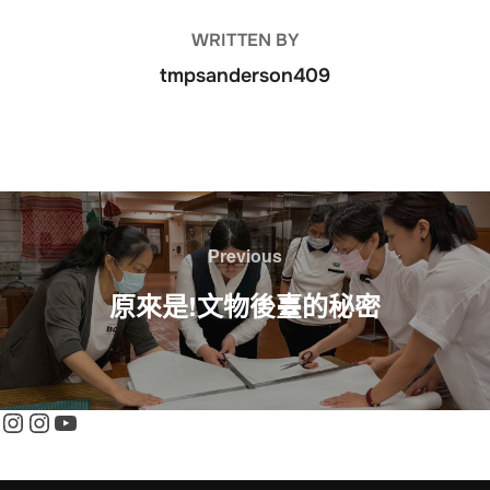
WRITTEN BY
tmpsanderson409
文
章
Previous
Previous
導
原來是!文物後臺的秘密
覽
Instagram
Instagram
YouTube