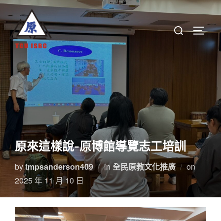
Skip
to
Search
TOGGL
content
for:
原來這樣說-原博館導覽志工培訓
Posted
by
tmpsanderson409
in
全民原教文化推廣
on
on
2025 年 11 月 10 日