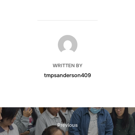
POST AUTHOR
WRITTEN BY
tmpsanderson409
文
章
Previous
Previous