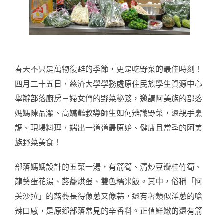
春天不只是萬物復甦的季節，更是吃野菜的最佳時刻！
四月二十五日，慈濟大學學務處原住民族學生資源中心
舉辦部落廚房－婦女們的野菜秘笈，邀請阿美族的部落
媽媽陳品潔、高嬌豔教導師生如何辨識野菜，還親手烹
調、現場料理，端出一道道最原始、健康且當季的阿美
族野菜美食！
部落媽媽設計的五菜一湯，有箭筍、清炒豆瓣桂竹筍、
龍葵蛋花湯、蕗蕎烘蛋、雙色糯米飯。其中，俗稱「阿
美沙拉」的蕗蕎長得像蔥又像蒜，還有著類似洋蔥的嗆
辣口感，是原鄉部落常見的辛香料。正值鮮嫩的還有箭