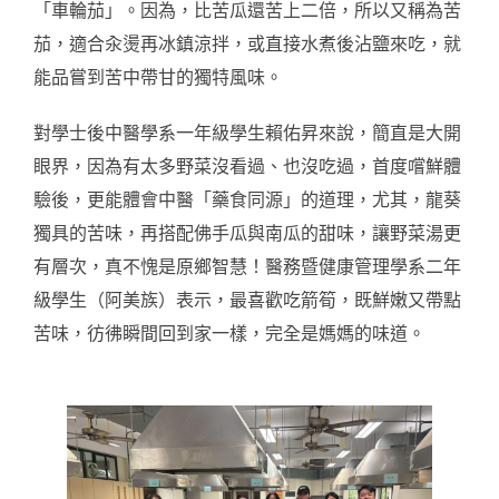
「車輪茄」。因為，比苦瓜還苦上二倍，所以又稱為苦
茄，適合汆燙再冰鎮涼拌，或直接水煮後沾鹽來吃，就
能品嘗到苦中帶甘的獨特風味。
對學士後中醫學系一年級學生賴佑昇來說，簡直是大開
眼界，因為有太多野菜沒看過、也沒吃過，首度嚐鮮體
驗後，更能體會中醫「藥食同源」的道理，尤其，龍葵
獨具的苦味，再搭配佛手瓜與南瓜的甜味，讓野菜湯更
有層次，真不愧是原鄉智慧！醫務暨健康管理學系二年
級學生（阿美族）表示，最喜歡吃箭筍，既鮮嫩又帶點
苦味，彷彿瞬間回到家一樣，完全是媽媽的味道。