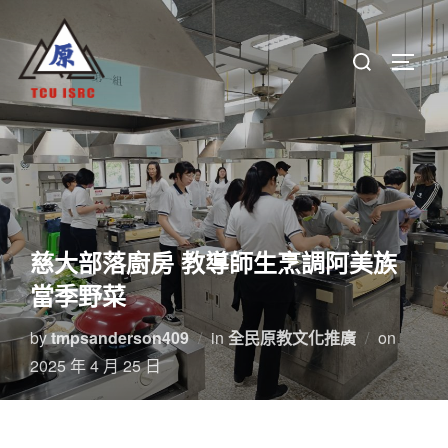
Skip
to
Search
TOGGL
content
for:
慈大部落廚房 教導師生烹調阿美族
當季野菜
Posted
by
tmpsanderson409
in
全民原教文化推廣
on
on
2025 年 4 月 25 日